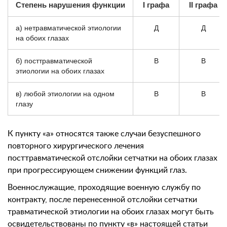
Степень нарушения функции
I графа
II графа
а) нетравматической этиологии
Д
Д
на обоих глазах
б) посттравматической
В
В
этиологии на обоих глазах
в) любой этиологии на одном
В
В
глазу
К пункту «а» относятся также случаи безуспешного
повторного хирургического лечения
посттравматической отслойки сетчатки на обоих глазах
при прогрессирующем снижении функций глаз.
Военнослужащие, проходящие военную службу по
контракту, после перенесенной отслойки сетчатки
травматической этиологии на обоих глазах могут быть
освидетельствованы по пункту «в» настоящей статьи