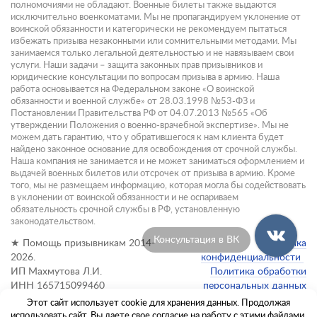
полномочиями не обладают. Военные билеты также выдаются
исключительно военкоматами. Мы не пропагандируем уклонение от
воинской обязанности и категорически не рекомендуем пытаться
избежать призыва незаконными или сомнительными методами. Мы
занимаемся только легальной деятельностью и не навязываем свои
услуги. Наши задачи – защита законных прав призывников и
юридические консультации по вопросам призыва в армию. Наша
работа основывается на Федеральном законе «О воинской
обязанности и военной службе» от 28.03.1998 №53-ФЗ и
Постановлении Правительства РФ от 04.07.2013 №565 «Об
утверждении Положения о военно-врачебной экспертизе». Мы не
можем дать гарантию, что у обратившегося к нам клиента будет
найдено законное основание для освобождения от срочной службы.
Наша компания не занимается и не может заниматься оформлением и
выдачей военных билетов или отсрочек от призыва в армию. Кроме
того, мы не размещаем информацию, которая могла бы содействовать
в уклонении от воинской обязанности и не оспариваем
обязательность срочной службы в РФ, установленную
законодательством.
Консультация в Max
★ Помощь призывникам 2014-
Политика
2026.
конфиденциальности
ИП Махмутова Л.И.
Политика обработки
ИНН 165715099460
персональных данных
Этот сайт использует cookie для хранения данных. Продолжая
Администратор сайта:
использовать сайт, Вы даете свое согласие на работу с этими файлами.