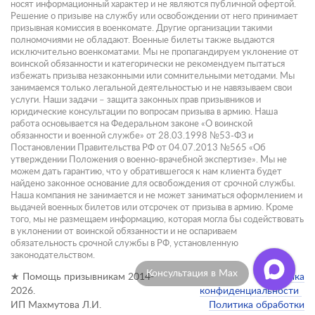
носят информационный характер и не являются публичной офертой.
Решение о призыве на службу или освобождении от него принимает
призывная комиссия в военкомате. Другие организации такими
полномочиями не обладают. Военные билеты также выдаются
исключительно военкоматами. Мы не пропагандируем уклонение от
воинской обязанности и категорически не рекомендуем пытаться
избежать призыва незаконными или сомнительными методами. Мы
занимаемся только легальной деятельностью и не навязываем свои
услуги. Наши задачи – защита законных прав призывников и
юридические консультации по вопросам призыва в армию. Наша
работа основывается на Федеральном законе «О воинской
обязанности и военной службе» от 28.03.1998 №53-ФЗ и
Постановлении Правительства РФ от 04.07.2013 №565 «Об
утверждении Положения о военно-врачебной экспертизе». Мы не
можем дать гарантию, что у обратившегося к нам клиента будет
найдено законное основание для освобождения от срочной службы.
Наша компания не занимается и не может заниматься оформлением и
выдачей военных билетов или отсрочек от призыва в армию. Кроме
того, мы не размещаем информацию, которая могла бы содействовать
в уклонении от воинской обязанности и не оспариваем
обязательность срочной службы в РФ, установленную
законодательством.
Консультация в Max
★ Помощь призывникам 2014-
Политика
2026.
конфиденциальности
ИП Махмутова Л.И.
Политика обработки