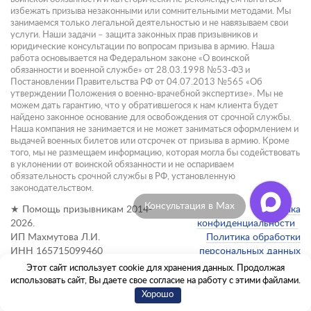
избежать призыва незаконными или сомнительными методами. Мы
занимаемся только легальной деятельностью и не навязываем свои
услуги. Наши задачи – защита законных прав призывников и
юридические консультации по вопросам призыва в армию. Наша
работа основывается на Федеральном законе «О воинской
обязанности и военной службе» от 28.03.1998 №53-ФЗ и
Постановлении Правительства РФ от 04.07.2013 №565 «Об
утверждении Положения о военно-врачебной экспертизе». Мы не
можем дать гарантию, что у обратившегося к нам клиента будет
найдено законное основание для освобождения от срочной службы.
Наша компания не занимается и не может заниматься оформлением и
выдачей военных билетов или отсрочек от призыва в армию. Кроме
того, мы не размещаем информацию, которая могла бы содействовать
в уклонении от воинской обязанности и не оспариваем
обязательность срочной службы в РФ, установленную
законодательством.
Консультация в Max
★ Помощь призывникам 2014-
Политика
2026.
конфиденциальности
ИП Махмутова Л.И.
Политика обработки
ИНН 165715099460
персональных данных
Этот сайт использует cookie для хранения данных. Продолжая
Администратор сайта:
использовать сайт, Вы даете свое согласие на работу с этими файлами.
info@pomoshch-prizyvnikam.ru
Хорошо