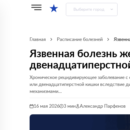
★
Выберите город
Главная
Расписание болезней
Язвенн
Язвенная болезнь ж
двенадцатиперстно
Хроническое рецидивирующее заболевание с 
или двенадцатиперстной кишки вследствие д
механизмами...
16 мая 2026
3 мин
Александр Парфенов