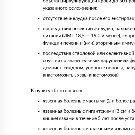
объема циркулирующей крови до 30 проце
указанного осложнения;
отсутствие желудка после его экстирпац
последствия резекции желудка, наложе
питания (ИМТ 18,5 — 19,0 и менее), со
функции печени и (или) вторичным имму
последствия стволовой или селективно
соустья со значительным нарушением ф
демпинг-синдром, упорные поносы, наруш
анастомозиты, язвы анастомозов).
К пункту «б» относятся:
язвенная болезнь с частыми (2 и более р
язвенная болезнь с гигантскими (3 см и 
кишке) язвами в течение 5 лет после уст
язвенная болезнь с каллезными язвами же