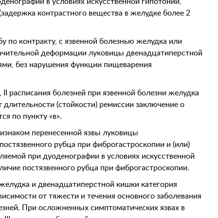
денографии в условиях искусственной гипотонии,
задержка контрастного вещества в желудке более 2
 по контракту, с язвенной болезнью желудка или
начительной деформации луковицы двенадцатиперстной
иями, без нарушения функции пищеварения
 II расписания болезней при язвенной болезни желудка
 длительности (стойкости) ремиссии заключение о
ся по пункту «в».
ризнаком перенесенной язвы луковицы
постязвенного рубца при фиброгастроскопии и (или)
ляемой при дуоденографии в условиях искусственной
аличие постязвенного рубца при фиброгастроскопии.
желудка и двенадцатиперстной кишки категория
висимости от тяжести и течения основного заболевания
езней. При осложненных симптоматических язвах в