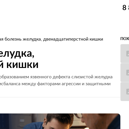
8
ая болезнь желудка, двенадцатиперстной кишки
ПОХ
елудка,
й кишки
образованием язвенного дефекта слизистой желудка
исбаланса между факторами агрессии и защитными