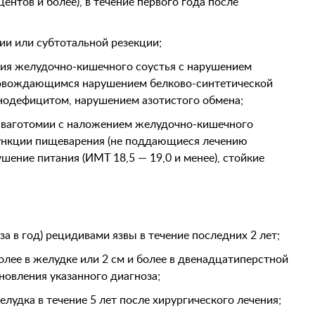
нтов и более), в течение первого года после
ии или субтотальной резекции;
ния желудочно-кишечного соустья с нарушением
провождающимся нарушением белково-синтетической
нодефицитом, нарушением азотистого обмена;
й ваготомии с наложением желудочно-кишечного
ункции пищеварения (не поддающиеся лечению
ение питания (ИМТ 18,5 — 19,0 и менее), стойкие
аза в год) рецидивами язвы в течение последних 2 лет;
более в желудке или 2 см и более в двенадцатиперстной
ановления указанного диагноза;
лудка в течение 5 лет после хирургического лечения;