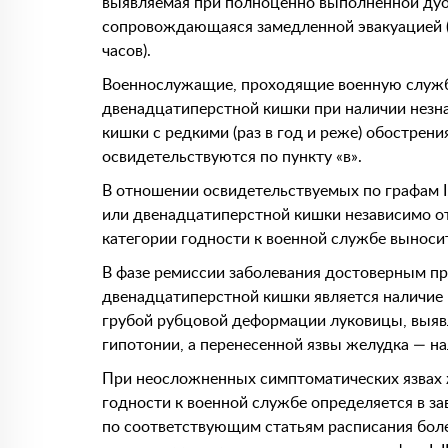
выявляемая при полноценно выполненной дуо
сопровождающаяся замедленной эвакуацией (
часов).
Военнослужащие, проходящие военную службу
двенадцатиперстной кишки при наличии нез
кишки с редкими (раз в год и реже) обострен
освидетельствуются по пункту «в».
В отношении освидетельствуемых по графам I,
или двенадцатиперстной кишки независимо от
категории годности к военной службе выносит
В фазе ремиссии заболевания достоверным п
двенадцатиперстной кишки является наличие 
грубой рубцовой деформации луковицы, выяв
гипотонии, а перенесенной язвы желудка — н
При неосложненных симптоматических язвах 
годности к военной службе определяется в за
по соответствующим статьям расписания бол