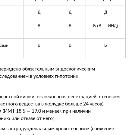
Д
Д
Д
В
В
Б (В — ИНД)
кими
В
В
Б
тверждено обязательным эндоскопическим
следованием в условиях гипотонии.
перстной кишки, осложненная пенетрацией, стенозом
астного вещества в желудке больше 24 часов),
ИМТ 18,5 — 19,0 и менее), при наличии
нию или отказе от него;
ным гастродуоденальным кровотечением (снижение