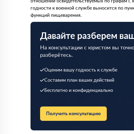
отношении освидетельствуемых по графам I, II
годности к военной службе выносится по пункт
функций пищеварения.
Давайте разберем ва
На консультации с юристом вы точно
разберётесь.
Оценим вашу годность к службе
Составим план ваших действий
Бесплатно и конфиденциально
Получить консультацию