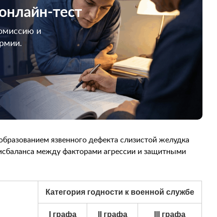
 онлайн-тест
омиссию и
армии.
образованием язвенного дефекта слизистой желудка
исбаланса между факторами агрессии и защитными
Категория годности к военной службе
I графа
II графа
III графа