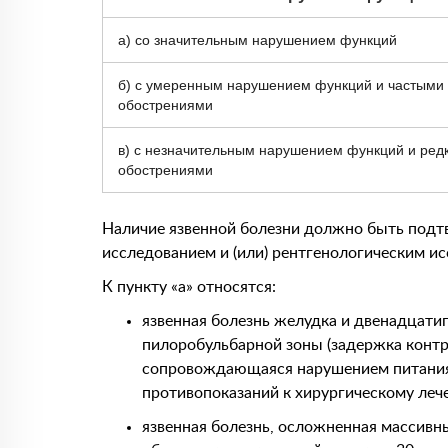
а) со значительным нарушением функций
б) с умеренным нарушением функций и частыми
обострениями
в) с незначительным нарушением функций и ред
обострениями
Наличие язвенной болезни должно быть под
исследованием и (или) рентгенологическим ис
К пункту «а» относятся:
язвенная болезнь желудка и двенадцати
пилоробульбарной зоны (задержка контр
сопровождающаяся нарушением питания (
противопоказаний к хирургическому лече
язвенная болезнь, осложненная массив