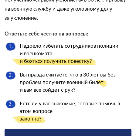
на военную службу и даже уголовному делу
за уклонение.
Ответьте себе честно на вопросы:
Надоело избегать сотрудников полиции
1.
и военкомата
и бояться
получить повестку?
Вы правда считаете, что в 30 лет вы без
2.
проблем получите военный
билет
и вам все сойдет с рук?
Есть ли у вас знакомые, готовые помочь в
3.
этом вопросе
законно?