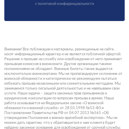
с политикой конфиденциальности
Внимание! Все публикации и материалы, размещенные на сайте,
носят информационный характер и не являются публичной офертой.
Решение о призыве на службу или освобождении от него принимает
призывная комиссия в военкомате. Другие организации такими
полномочиями не обладают. Военные билеты также выдаются
исключительно военкоматами. Мы не пропагандируем уклонение от
воинской обязанности и категорически не рекомендуем пытаться
избежать призыва незаконными или сомнительными методами. Мы
занимаемся только легальной деятельностью и не навязываем свои
услуги. Наши задачи – защита законных прав призывников и
юридические консультации по вопросам призыва в армию. Наша
работа основывается на Федеральном законе «О воинской
обязанности и военной службе» от 28.03.1998 №53-ФЗ и
Постановлении Правительства РФ от 04.07.2013 №565 «Об
утверждении Положения о военно-врачебной экспертизе». Мы не
можем дать гарантию, что у обратившегося к нам клиента будет
найдено законное основание для освобождения от срочной службы.