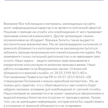
Внимание! Все публикации и материалы, размещенные на сайте,
носят информационный характер и не являются публичной офертой.
Решение о призыве на службу или освобождении от него принимает
призывная комиссия в военкомате. Другие организации такими
полномочиями не обладают. Военные билеты также выдаются
исключительно военкоматами. Мы не пропагандируем уклонение от
воинской обязанности и категорически не рекомендуем пытаться
избежать призыва незаконными или сомнительными методами. Мы
занимаемся только легальной деятельностью и не навязываем свои
услуги. Наши задачи – защита законных прав призывников и
юридические консультации по вопросам призыва в армию. Наша
работа основывается на Федеральном законе «О воинской
обязанности и военной службе» от 28.03.1998 №53-ФЗ и
Постановлении Правительства РФ от 04.07.2013 №565 «Об
утверждении Положения о военно-врачебной экспертизе». Мы не
можем дать гарантию, что у обратившегося к нам клиента будет
найдено законное основание для освобождения от срочной службы.
Наша компания не занимается и не может заниматься оформлением и
выдачей военных билетов или отсрочек от призыва в армию. Кроме
того, мы не размещаем информацию, которая могла бы содействовать
в уклонении от воинской обязанности и не оспариваем