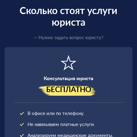
Сколько стоят услуги
юриста
Единственный
законный способ
— Нужно задать вопрос юристу?
получить
военный билет
Консультация юриста
БЕСПЛАТНО
В офисе или по телефону.
Не навязываем платные услуги.
Анализируем медицинские документы.