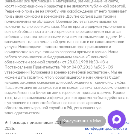
Внимание! Все публикации и материалы, размещенные на сайте,
носят информационный характер и не являются публичной офертой.
Решение о призыве на службу или освобождении от него принимает
призывная комиссия в военкомате. Другие организации такими
полномочиями не обладают. Военные билеты также выдаются
исключительно военкоматами. Мы не пропагандируем уклонение от
воинской обязанности и категорически не рекомендуем пытаться
избежать призыва незаконными или сомнительными методами. Мы
занимаемся только легальной деятельностью и не навязываем свои
услуги. Наши задачи – защита законных прав призывников и
юридические консультации по вопросам призыва в армию. Наша
работа основывается на Федеральном законе «О воинской
обязанности и военной службе» от 28.03.1998 №53-ФЗ и
Постановлении Правительства РФ от 04.07.2013 №565 «Об
утверждении Положения о военно-врачебной экспертизе». Мы не
можем дать гарантию, что у обратившегося к нам клиента будет
найдено законное основание для освобождения от срочной службы.
Наша компания не занимается и не может заниматься оформлением и
выдачей военных билетов или отсрочек от призыва в армию. Кроме
того, мы не размещаем информацию, которая могла бы содействовать
в уклонении от воинской обязанности и не оспариваем
обязательность срочной службы в РФ, установленную
законодательством.
Консультация в Max
★ Помощь призывникам 2014-
Политика
2026.
конфиденциальности