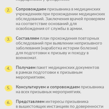
Сопровождаем
призывника в медицинских
2.
учреждениях при прохождении медицинских
обследований. Заключения врачей проверяем
на соответствие оснований для
освобождения от службы в армии.
Составляем
план прохождения повторных
3.
обследований при выявлении непризывного
заболевания (наработка истории болезни)
для подготовки к призыву и походу в
военкомат.
Получаем
пакет медицинских документов
4.
в рамках подготовки к призывным
мероприятиям.
Консультируем и сопровождаем
призывника
5.
на всех призывных мероприятиях.
Представляем
интересы призывника
6.
в вышестоящих инстанциях по доверенности