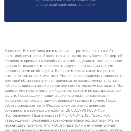
с политикой конфиденциальности
Внимание! Все публикации и материалы, размещенные на сайте,
носят информационный характер и не являются публичной офертой.
Решение о призыве на службу или освобождении от него принимает
призывная комиссия в военкомате. Другие организации такими
полномочиями не обладают. Военные билеты также выдаются
исключительно военкоматами. Мы не пропагандируем уклонение от
воинской обязанности и категорически не рекомендуем пытаться
избежать призыва незаконными или сомнительными методами. Мы
занимаемся только легальной деятельностью и не навязываем свои
услуги. Наши задачи – защита законных прав призывников и
юридические консультации по вопросам призыва в армию. Наша
работа основывается на Федеральном законе «О воинской
обязанности и военной службе» от 28.03.1998 №53-ФЗ и
Постановлении Правительства РФ от 04.07.2013 №565 «Об
утверждении Положения о военно-врачебной экспертизе». Мы не
можем дать гарантию, что у обратившегося к нам клиента будет
найдено законное основание для освобождения от срочной службы.