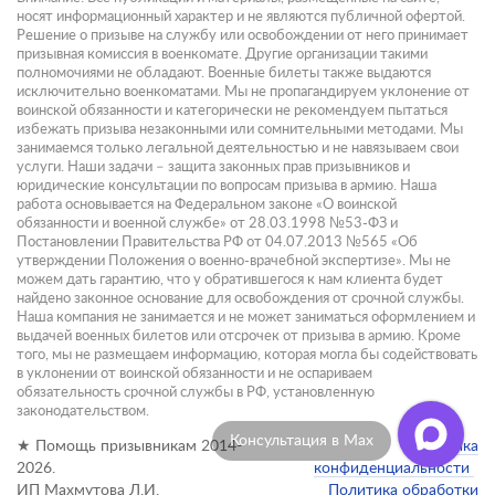
носят информационный характер и не являются публичной офертой.
Решение о призыве на службу или освобождении от него принимает
призывная комиссия в военкомате. Другие организации такими
полномочиями не обладают. Военные билеты также выдаются
исключительно военкоматами. Мы не пропагандируем уклонение от
воинской обязанности и категорически не рекомендуем пытаться
избежать призыва незаконными или сомнительными методами. Мы
занимаемся только легальной деятельностью и не навязываем свои
услуги. Наши задачи – защита законных прав призывников и
юридические консультации по вопросам призыва в армию. Наша
работа основывается на Федеральном законе «О воинской
обязанности и военной службе» от 28.03.1998 №53-ФЗ и
Постановлении Правительства РФ от 04.07.2013 №565 «Об
утверждении Положения о военно-врачебной экспертизе». Мы не
можем дать гарантию, что у обратившегося к нам клиента будет
найдено законное основание для освобождения от срочной службы.
Наша компания не занимается и не может заниматься оформлением и
выдачей военных билетов или отсрочек от призыва в армию. Кроме
того, мы не размещаем информацию, которая могла бы содействовать
в уклонении от воинской обязанности и не оспариваем
обязательность срочной службы в РФ, установленную
законодательством.
Отзывы клиентов
★ Помощь призывникам 2014-
Политика
2026.
конфиденциальности
ИП Махмутова Л.И.
Политика обработки