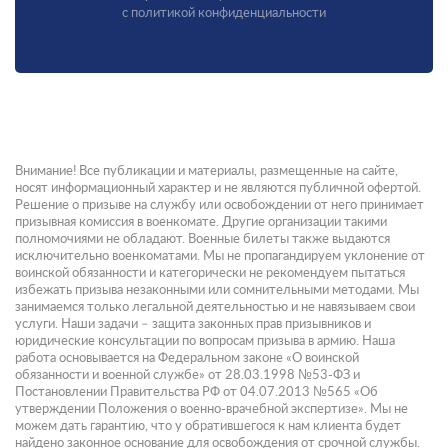
с политикой конфиденциальности
Внимание! Все публикации и материалы, размещенные на сайте,
носят информационный характер и не являются публичной офертой.
Решение о призыве на службу или освобождении от него принимает
призывная комиссия в военкомате. Другие организации такими
полномочиями не обладают. Военные билеты также выдаются
исключительно военкоматами. Мы не пропагандируем уклонение от
воинской обязанности и категорически не рекомендуем пытаться
избежать призыва незаконными или сомнительными методами. Мы
занимаемся только легальной деятельностью и не навязываем свои
услуги. Наши задачи – защита законных прав призывников и
юридические консультации по вопросам призыва в армию. Наша
работа основывается на Федеральном законе «О воинской
обязанности и военной службе» от 28.03.1998 №53-ФЗ и
Постановлении Правительства РФ от 04.07.2013 №565 «Об
утверждении Положения о военно-врачебной экспертизе». Мы не
можем дать гарантию, что у обратившегося к нам клиента будет
найдено законное основание для освобождения от срочной службы.