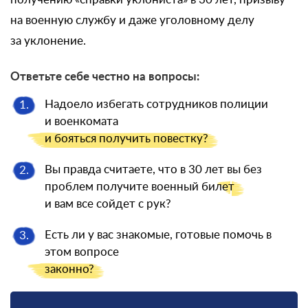
на военную службу и даже уголовному делу
за уклонение.
Ответьте себе честно на вопросы:
Надоело избегать сотрудников полиции
1.
и военкомата
и бояться
получить повестку?
Вы правда считаете, что в 30 лет вы без
2.
проблем получите военный
билет
и вам все сойдет с рук?
Есть ли у вас знакомые, готовые помочь в
3.
этом вопросе
законно?