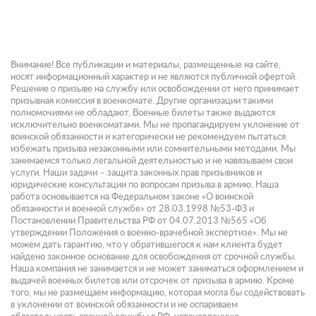
Внимание! Все публикации и материалы, размещенные на сайте,
носят информационный характер и не являются публичной офертой.
Решение о призыве на службу или освобождении от него принимает
призывная комиссия в военкомате. Другие организации такими
полномочиями не обладают. Военные билеты также выдаются
исключительно военкоматами. Мы не пропагандируем уклонение от
воинской обязанности и категорически не рекомендуем пытаться
избежать призыва незаконными или сомнительными методами. Мы
занимаемся только легальной деятельностью и не навязываем свои
услуги. Наши задачи – защита законных прав призывников и
юридические консультации по вопросам призыва в армию. Наша
работа основывается на Федеральном законе «О воинской
обязанности и военной службе» от 28.03.1998 №53-ФЗ и
Постановлении Правительства РФ от 04.07.2013 №565 «Об
утверждении Положения о военно-врачебной экспертизе». Мы не
можем дать гарантию, что у обратившегося к нам клиента будет
найдено законное основание для освобождения от срочной службы.
Наша компания не занимается и не может заниматься оформлением и
выдачей военных билетов или отсрочек от призыва в армию. Кроме
того, мы не размещаем информацию, которая могла бы содействовать
в уклонении от воинской обязанности и не оспариваем