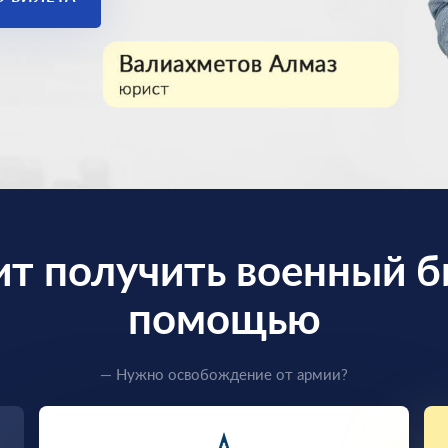
ит получить военный б
помощью
— Нужно освобождение от армии?