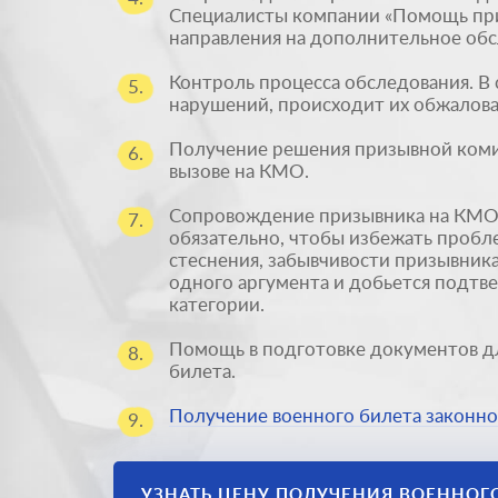
Специалисты компании «Помощь пр
направления на дополнительное обс
Контроль процесса обследования. В 
5.
нарушений, происходит их обжалова
Получение решения призывной комис
6.
вызове на КМО.
Сопровождение призывника на КМО.
7.
обязательно, чтобы избежать пробл
стеснения, забывчивости призывника
одного аргумента и добьется подт
категории.
Помощь в подготовке документов д
8.
билета.
Получение военного билета законно
9.
УЗНАТЬ ЦЕНУ ПОЛУЧЕНИЯ ВОЕННОГ