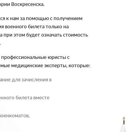
ории Воскресенска.
ся к нам за помощью с получением
я военного билета только на
а при этом будет означать стоимость
.
т профессиональные юристы с
имые медицинские эксперты, которые:
ание для зачисления в
енного билета вместе
военкоматов,