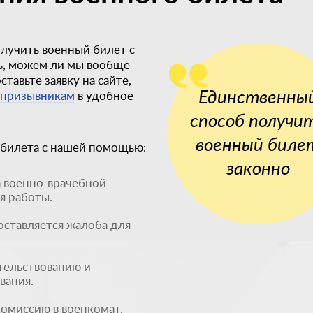
олучить военный билет с
ь, можем ли мы вообще
тавьте заявку на сайте,
Единственны
 призывникам
в удобное
способ получи
военный биле
 билета с нашей помощью:
законно
а военно-врачебной
я работы.
оставляется жалоба для
тельствованию и
вания.
омиссию в военкомат.