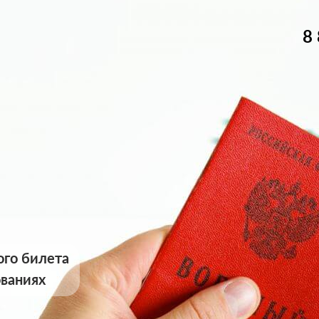
8
ого билета
ованиях