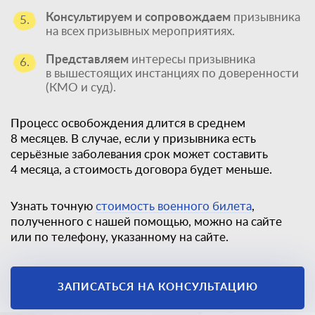
Консультируем и сопровождаем
призывника
5.
на всех призывных мероприятиях.
Представляем
интересы призывника
6.
в вышестоящих инстанциях по доверенности
(КМО и суд).
Процесс освобождения длится в среднем
8 месяцев. В случае, если у призывника есть
серьёзные заболевания срок может составить
4 месяца, а стоимость договора будет меньше.
Узнать точную
стоимость военного билета
,
полученного с нашей помощью, можно на сайте
или по телефону, указанному на сайте.
Единственный
законный способ
ЗАПИСАТЬСЯ НА КОНСУЛЬТАЦИЮ
получить