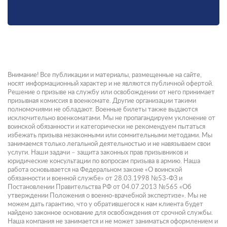
Внимание! Все публикации и материалы, размещенные на сайте,
носят информационный характер и не являются публичной офертой.
Решение о призыве на службу или освобождении от него принимает
призывная комиссия в военкомате. Другие организации такими
полномочиями не обладают. Военные билеты также выдаются
исключительно военкоматами. Мы не пропагандируем уклонение от
воинской обязанности и категорически не рекомендуем пытаться
избежать призыва незаконными или сомнительными методами. Мы
занимаемся только легальной деятельностью и не навязываем свои
услуги. Наши задачи – защита законных прав призывников и
юридические консультации по вопросам призыва в армию. Наша
работа основывается на Федеральном законе «О воинской
обязанности и военной службе» от 28.03.1998 №53-ФЗ и
Постановлении Правительства РФ от 04.07.2013 №565 «Об
утверждении Положения о военно-врачебной экспертизе». Мы не
можем дать гарантию, что у обратившегося к нам клиента будет
найдено законное основание для освобождения от срочной службы.
Наша компания не занимается и не может заниматься оформлением и