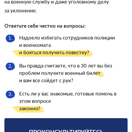
на военную службу и даже уголовному делу
за уклонение.
Ответьте себе честно на вопросы:
Надоело избегать сотрудников полиции
1.
и военкомата
и бояться
получить повестку?
Вы правда считаете, что в 30 лет вы без
2.
проблем получите военный
билет
и вам все сойдет с рук?
Есть ли у вас знакомые, готовые помочь в
3.
этом вопросе
законно?