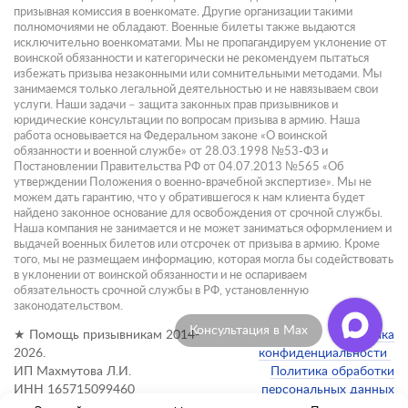
призывная комиссия в военкомате. Другие организации такими
полномочиями не обладают. Военные билеты также выдаются
исключительно военкоматами. Мы не пропагандируем уклонение от
воинской обязанности и категорически не рекомендуем пытаться
избежать призыва незаконными или сомнительными методами. Мы
занимаемся только легальной деятельностью и не навязываем свои
услуги. Наши задачи – защита законных прав призывников и
юридические консультации по вопросам призыва в армию. Наша
работа основывается на Федеральном законе «О воинской
обязанности и военной службе» от 28.03.1998 №53-ФЗ и
Постановлении Правительства РФ от 04.07.2013 №565 «Об
утверждении Положения о военно-врачебной экспертизе». Мы не
можем дать гарантию, что у обратившегося к нам клиента будет
найдено законное основание для освобождения от срочной службы.
Наша компания не занимается и не может заниматься оформлением и
выдачей военных билетов или отсрочек от призыва в армию. Кроме
того, мы не размещаем информацию, которая могла бы содействовать
в уклонении от воинской обязанности и не оспариваем
обязательность срочной службы в РФ, установленную
законодательством.
Консультация в Max
★ Помощь призывникам 2014-
Политика
2026.
конфиденциальности
ИП Махмутова Л.И.
Политика обработки
ИНН 165715099460
персональных данных