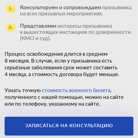
Консультируем и сопровождаем
призывника
5.
на всех призывных мероприятиях.
Представляем
интересы призывника
6.
в вышестоящих инстанциях по доверенности
(КМО и суд).
Процесс освобождения длится в среднем
8 месяцев. В случае, если у призывника есть
серьёзные заболевания срок может составить
4 месяца, а стоимость договора будет меньше.
Узнать точную
стоимость военного билета
,
полученного с нашей помощью, можно на сайте
или по телефону, указанному на сайте.
Единственный
законный способ
ЗАПИСАТЬСЯ НА КОНСУЛЬТАЦИЮ
получить