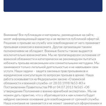
Внимание! Все публикации и материалы, размещенные на сайте,
носят информационный характер и не являются публичной офертой.
Решение о призыве на службу или освобождении от него принимает
призывная комиссия в военкомате. Другие организации такими
полномочиями не обладают. Военные билеты также выдаются
исключительно военкоматами. Мы не пропагандируем уклонение от
воинской обязанности и категорически не рекомендуем пытаться
избежать призыва незаконными или сомнительными методами. Мы
занимаемся только легальной деятельностью и не навязываем свои
услуги. Наши задачи – защита законных прав призывников и
юридические консультации по вопросам призыва в армию. Наша
работа основывается на Федеральном законе «О воинской
обязанности и военной службе» от 28.03.1998 №53-ФЗ и
Постановлении Правительства РФ от 04.07.2013 №565 «Об
утверждении Положения о военно-врачебной экспертизе». Мы не
можем дать гарантию, что у обратившегося к нам клиента будет
найдено законное основание для освобождения от срочной службы.
Наша компания не занимается и не может заниматься оформлением и