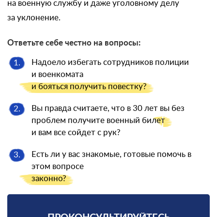
на военную службу и даже уголовному делу
за уклонение.
Ответьте себе честно на вопросы:
Надоело избегать сотрудников полиции
1.
и военкомата
и бояться
получить повестку?
Вы правда считаете, что в 30 лет вы без
2.
проблем получите военный
билет
и вам все сойдет с рук?
Есть ли у вас знакомые, готовые помочь в
3.
этом вопросе
законно?