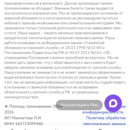
призывная комиссия в военкомате. Другие организации такими
полномочиями не обладают. Военные билеты также выдаются
исключительно военкоматами. Мы не пропагандируем уклонение от
воинской обязанности и категорически не рекомендуем пытаться
избежать призыва незаконными или сомнительными методами. Мы
занимаемся только легальной деятельностью и не навязываем свои
услуги. Наши задачи – защита законных прав призывников и
юридические консультации по вопросам призыва в армию. Наша
работа основывается на Федеральном законе «О воинской
обязанности и военной службе» от 28.03.1998 №53-ФЗ и
Постановлении Правительства РФ от 04.07.2013 №565 «Об
утверждении Положения о военно-врачебной экспертизе». Мы не
можем дать гарантию, что у обратившегося к нам клиента будет
найдено законное основание для освобождения от срочной службы.
Наша компания не занимается и не может заниматься оформлением и
выдачей военных билетов или отсрочек от призыва в армию. Кроме
того, мы не размещаем информацию, которая могла бы содействовать
в уклонении от воинской обязанности и не оспариваем
обязательность срочной службы в РФ, установленную
законодательством.
Консультация в Max
★ Помощь призывникам 2014-
Политика
2026.
конфиденциальности
ИП Махмутова Л.И.
Политика обработки
ИНН 165715099460
персональных данных