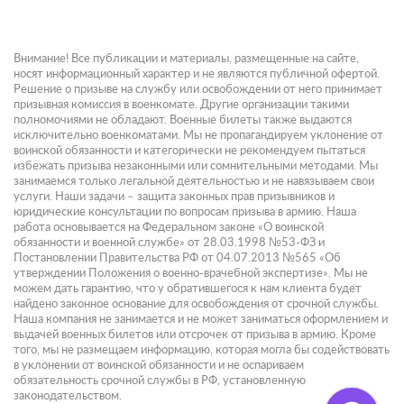
Внимание! Все публикации и материалы, размещенные на сайте,
носят информационный характер и не являются публичной офертой.
Решение о призыве на службу или освобождении от него принимает
призывная комиссия в военкомате. Другие организации такими
полномочиями не обладают. Военные билеты также выдаются
исключительно военкоматами. Мы не пропагандируем уклонение от
воинской обязанности и категорически не рекомендуем пытаться
избежать призыва незаконными или сомнительными методами. Мы
занимаемся только легальной деятельностью и не навязываем свои
услуги. Наши задачи – защита законных прав призывников и
юридические консультации по вопросам призыва в армию. Наша
работа основывается на Федеральном законе «О воинской
обязанности и военной службе» от 28.03.1998 №53-ФЗ и
Постановлении Правительства РФ от 04.07.2013 №565 «Об
утверждении Положения о военно-врачебной экспертизе». Мы не
можем дать гарантию, что у обратившегося к нам клиента будет
найдено законное основание для освобождения от срочной службы.
Наша компания не занимается и не может заниматься оформлением и
выдачей военных билетов или отсрочек от призыва в армию. Кроме
того, мы не размещаем информацию, которая могла бы содействовать
в уклонении от воинской обязанности и не оспариваем
обязательность срочной службы в РФ, установленную
законодательством.