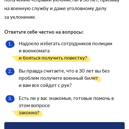
на военную службу и даже уголовному делу
за уклонение.
Ответьте себе честно на вопросы:
Надоело избегать сотрудников полиции
1.
и военкомата
и бояться
получить повестку?
Вы правда считаете, что в 30 лет вы без
2.
проблем получите военный
билет
и вам все сойдет с рук?
Есть ли у вас знакомые, готовые помочь в
3.
этом вопросе
законно?