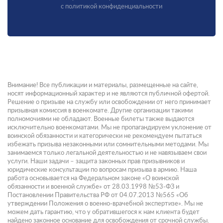
с политикой конфиденциальности
Внимание! Все публикации и материалы, размещенные на сайте,
носят информационный характер и не являются публичной офертой.
Решение о призыве на службу или освобождении от него принимает
призывная комиссия в военкомате. Другие организации такими
полномочиями не обладают. Военные билеты также выдаются
исключительно военкоматами. Мы не пропагандируем уклонение от
воинской обязанности и категорически не рекомендуем пытаться
избежать призыва незаконными или сомнительными методами. Мы
занимаемся только легальной деятельностью и не навязываем свои
услуги. Наши задачи – защита законных прав призывников и
юридические консультации по вопросам призыва в армию. Наша
работа основывается на Федеральном законе «О воинской
обязанности и военной службе» от 28.03.1998 №53-ФЗ и
Постановлении Правительства РФ от 04.07.2013 №565 «Об
утверждении Положения о военно-врачебной экспертизе». Мы не
можем дать гарантию, что у обратившегося к нам клиента будет
найдено законное основание для освобождения от срочной службы.