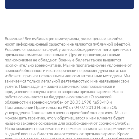
Внимание! Все публикации и материалы, размещенные на сайте,
носят информационный характер и не являются публичной офертой.
Решение о призыве на службу или освобождении от него принимает
призывная комиссия в военкомате. Другие организации такими
полномочиями не обладают. Военные билеты также выдаются
исключительно военкоматами. Мы не пропагандируем уклонение от
воинской обязанности и категорически не рекомендуем пытаться
избежать призыва незаконными или сомнительными методами. Мы
занимаемся только легальной деятельностью и не навязываем свои
услуги. Наши задачи – защита законных прав призывников и
юридические консультации по вопросам призыва в армию. Наша
работа основывается на Федеральном законе «О воинской
обязанности и военной службе» от 28.03.1998 №53-ФЗ и
Постановлении Правительства РФ от 04.07.2013 №565 «Об
утверждении Положения о военно-врачебной экспертизе». Мы не
можем дать гарантию, что у обратившегося к нам клиента будет
найдено законное основание для освобождения от срочной службы.
Наша компания не занимается и не может заниматься оформлением и
выдачей военных билетов или отсрочек от призыва в армию. Кроме