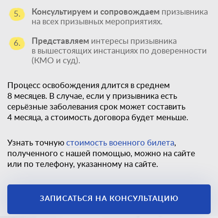
Консультируем и сопровождаем
призывника
5.
на всех призывных мероприятиях.
Представляем
интересы призывника
6.
в вышестоящих инстанциях по доверенности
(КМО и суд).
Процесс освобождения длится в среднем
8 месяцев. В случае, если у призывника есть
серьёзные заболевания срок может составить
4 месяца, а стоимость договора будет меньше.
Узнать точную
стоимость военного билета
,
полученного с нашей помощью, можно на сайте
или по телефону, указанному на сайте.
Единственный
законный способ
ЗАПИСАТЬСЯ НА КОНСУЛЬТАЦИЮ
получить