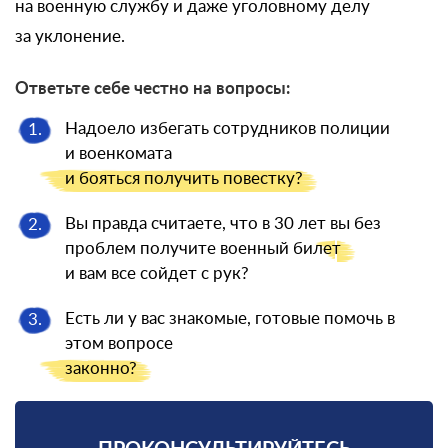
на военную службу и даже уголовному делу
за уклонение.
Ответьте себе честно на вопросы:
Надоело избегать сотрудников полиции
1.
и военкомата
и бояться
получить повестку?
Вы правда считаете, что в 30 лет вы без
2.
проблем получите военный
билет
и вам все сойдет с рук?
Есть ли у вас знакомые, готовые помочь в
3.
этом вопросе
законно?