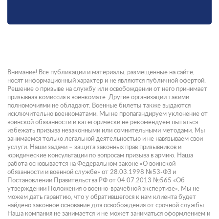
Внимание! Все публикации и материалы, размещенные на сайте,
носят информационный характер и не являются публичной офертой.
Решение о призыве на службу или освобождении от него принимает
призывная комиссия в военкомате. Другие организации такими
полномочиями не обладают. Военные билеты также выдаются
исключительно военкоматами. Мы не пропагандируем уклонение от
воинской обязанности и категорически не рекомендуем пытаться
избежать призыва незаконными или сомнительными методами. Мы
занимаемся только легальной деятельностью и не навязываем свои
услуги. Наши задачи – защита законных прав призывников и
юридические консультации по вопросам призыва в армию. Наша
работа основывается на Федеральном законе «О воинской
обязанности и военной службе» от 28.03.1998 №53-ФЗ и
Постановлении Правительства РФ от 04.07.2013 №565 «Об
утверждении Положения о военно-врачебной экспертизе». Мы не
можем дать гарантию, что у обратившегося к нам клиента будет
найдено законное основание для освобождения от срочной службы.
Наша компания не занимается и не может заниматься оформлением и