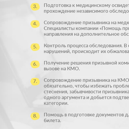
Подготовка к медицинскому освиде
3.
прохождение независимого обследо
Сопровождение призывника на медк
4.
Специалисты компании «Помощь пр
направления на дополнительное обс
Контроль процесса обследования. В 
5.
нарушений, происходит их обжалова
Получение решения призывной комис
6.
вызове на КМО.
Сопровождение призывника на КМО.
7.
обязательно, чтобы избежать пробл
стеснения, забывчивости призывника
одного аргумента и добьется подт
категории.
Помощь в подготовке документов д
8.
билета.