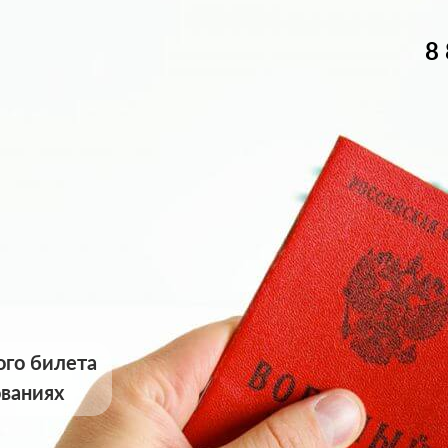
8
ого билета
ованиях