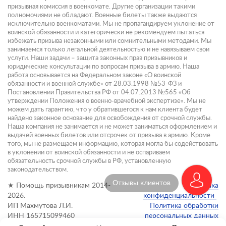
призывная комиссия в военкомате. Другие организации такими
полномочиями не обладают. Военные билеты также выдаются
исключительно военкоматами. Мы не пропагандируем уклонение от
воинской обязанности и категорически не рекомендуем пытаться
избежать призыва незаконными или сомнительными методами. Мы
занимаемся только легальной деятельностью и не навязываем свои
услуги. Наши задачи – защита законных прав призывников и
юридические консультации по вопросам призыва в армию. Наша
работа основывается на Федеральном законе «О воинской
обязанности и военной службе» от 28.03.1998 №53-ФЗ и
Постановлении Правительства РФ от 04.07.2013 №565 «Об
утверждении Положения о военно-врачебной экспертизе». Мы не
можем дать гарантию, что у обратившегося к нам клиента будет
найдено законное основание для освобождения от срочной службы.
Наша компания не занимается и не может заниматься оформлением и
выдачей военных билетов или отсрочек от призыва в армию. Кроме
того, мы не размещаем информацию, которая могла бы содействовать
в уклонении от воинской обязанности и не оспариваем
обязательность срочной службы в РФ, установленную
законодательством.
Отзывы клиентов
★ Помощь призывникам 2014-
Политика
2026.
конфиденциальности
ИП Махмутова Л.И.
Политика обработки
ИНН 165715099460
персональных данных