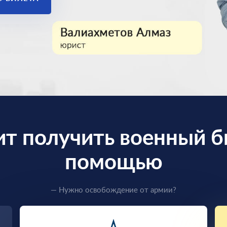
ит получить военный б
помощью
— Нужно освобождение от армии?