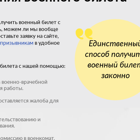
олучить военный билет с
ь, можем ли мы вообще
тавьте заявку на сайте,
Единственны
 призывникам
в удобное
способ получи
военный биле
 билета с нашей помощью:
законно
а военно-врачебной
я работы.
оставляется жалоба для
тельствованию и
вания.
омиссию в военкомат.