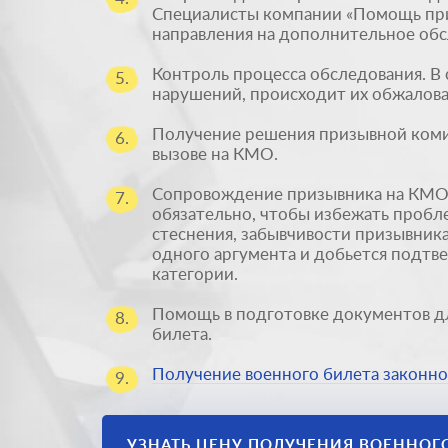
Специалисты компании «Помощь пр
направления на дополнительное обс
Контроль процесса обследования. В 
5.
нарушений, происходит их обжалова
Получение решения призывной комис
6.
вызове на КМО.
Сопровождение призывника на КМО.
7.
обязательно, чтобы избежать пробл
стеснения, забывчивости призывника
одного аргумента и добьется подт
категории.
Помощь в подготовке документов д
8.
билета.
Получение военного билета законно
9.
УЗНАТЬ ЦЕНУ ПОЛУЧЕНИЯ ВОЕННОГ