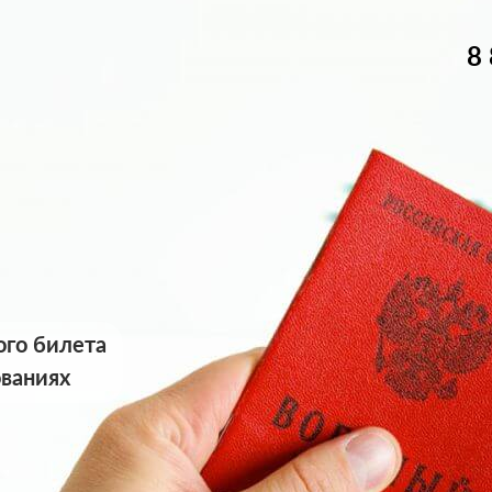
8
ого билета
ованиях