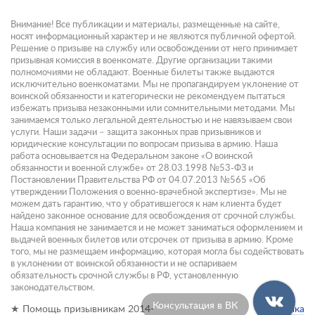
Внимание! Все публикации и материалы, размещенные на сайте,
носят информационный характер и не являются публичной офертой.
Решение о призыве на службу или освобождении от него принимает
призывная комиссия в военкомате. Другие организации такими
полномочиями не обладают. Военные билеты также выдаются
исключительно военкоматами. Мы не пропагандируем уклонение от
воинской обязанности и категорически не рекомендуем пытаться
избежать призыва незаконными или сомнительными методами. Мы
занимаемся только легальной деятельностью и не навязываем свои
услуги. Наши задачи – защита законных прав призывников и
юридические консультации по вопросам призыва в армию. Наша
работа основывается на Федеральном законе «О воинской
обязанности и военной службе» от 28.03.1998 №53-ФЗ и
Постановлении Правительства РФ от 04.07.2013 №565 «Об
утверждении Положения о военно-врачебной экспертизе». Мы не
можем дать гарантию, что у обратившегося к нам клиента будет
найдено законное основание для освобождения от срочной службы.
Наша компания не занимается и не может заниматься оформлением и
выдачей военных билетов или отсрочек от призыва в армию. Кроме
того, мы не размещаем информацию, которая могла бы содействовать
в уклонении от воинской обязанности и не оспариваем
обязательность срочной службы в РФ, установленную
законодательством.
Консультация в Max
★ Помощь призывникам 2014-
Политика