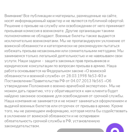
Внимание! Все публикации и материалы, размещенные на сайте,
носят информационный характер и не являются публичной офертой.
Решение о призыве на службу или освобождении от него принимает
призывная комиссия в военкомате. Другие организации такими
полномочиями не обладают. Военные билеты также выдаются
исключительно военкоматами. Мы не пропагандируем уклонение от
воинской обязанности и категорически не рекомендуем пытаться
избежать призыва незаконными или сомнительными методами. Мы
занимаемся только легальной деятельностью и не навязываем свои
услуги. Наши задачи – защита законных прав призывников и
юридические консультации по вопросам призыва в армию. Наша
работа основывается на Федеральном законе «О воинской
обязанности и военной службе» от 28.03.1998 №53-ФЗ и
Постановлении Правительства РФ от 04.07.2013 №565 «Об
утверждении Положения о военно-врачебной экспертизе». Мы не
можем дать гарантию, что у обратившегося к нам клиента будет
найдено законное основание для освобождения от срочной службы.
Наша компания не занимается и не может заниматься оформлением и
выдачей военных билетов или отсрочек от призыва в армию. Кроме
того, мы не размещаем информацию, которая могла бы содействовать
в уклонении от воинской обязанности и не оспариваем
обязательность срочной службы в РФ, установленную
законодательством.