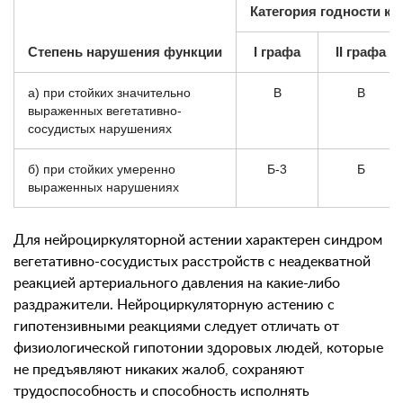
Категория годности к 
Степень нарушения функции
I графа
II графа
а) при стойких значительно
В
В
выраженных вегетативно-
сосудистых нарушениях
б) при стойких умеренно
Б-3
Б
выраженных нарушениях
Для нейроциркуляторной астении характерен синдром
вегетативно-сосудистых расстройств с неадекватной
реакцией артериального давления на какие-либо
раздражители. Нейроциркуляторную астению с
гипотензивными реакциями следует отличать от
физиологической гипотонии здоровых людей, которые
не предъявляют никаких жалоб, сохраняют
трудоспособность и способность исполнять