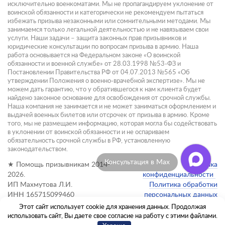
исключительно военкоматами. Мы не пропагандируем уклонение от
воинской обязанности и категорически не рекомендуем пытаться
избежать призыва незаконными или сомнительными методами. Мы
занимаемся только легальной деятельностью и не навязываем свои
услуги. Наши задачи – защита законных прав призывников и
юридические консультации по вопросам призыва в армию. Наша
работа основывается на Федеральном законе «О воинской
обязанности и военной службе» от 28.03.1998 №53-ФЗ и
Постановлении Правительства РФ от 04.07.2013 №565 «Об
утверждении Положения о военно-врачебной экспертизе». Мы не
можем дать гарантию, что у обратившегося к нам клиента будет
найдено законное основание для освобождения от срочной службы.
Наша компания не занимается и не может заниматься оформлением и
выдачей военных билетов или отсрочек от призыва в армию. Кроме
того, мы не размещаем информацию, которая могла бы содействовать
в уклонении от воинской обязанности и не оспариваем
обязательность срочной службы в РФ, установленную
законодательством.
Консультация в Max
★ Помощь призывникам 2014-
Политика
2026.
конфиденциальности
ИП Махмутова Л.И.
Политика обработки
ИНН 165715099460
персональных данных
Этот сайт использует cookie для хранения данных. Продолжая
Администратор сайта:
использовать сайт, Вы даете свое согласие на работу с этими файлами.
info@pomoshch-prizyvnikam.ru