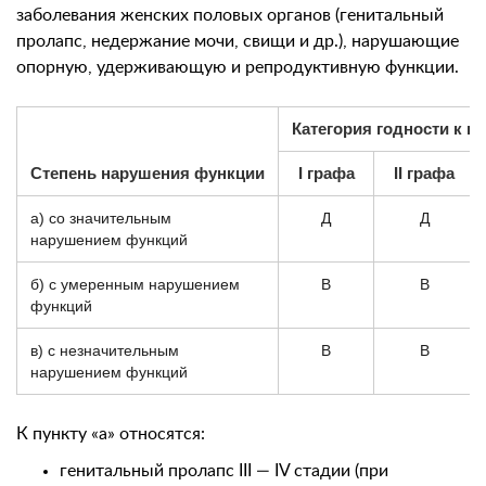
заболевания женских половых органов (генитальный
пролапс, недержание мочи, свищи и др.), нарушающие
опорную, удерживающую и репродуктивную функции.
Категория годности к в
Степень нарушения функции
I графа
II графа
а) со значительным
Д
Д
нарушением функций
б) с умеренным нарушением
В
В
функций
в) с незначительным
В
В
нарушением функций
К пункту «а» относятся:
генитальный пролапс III — IV стадии (при