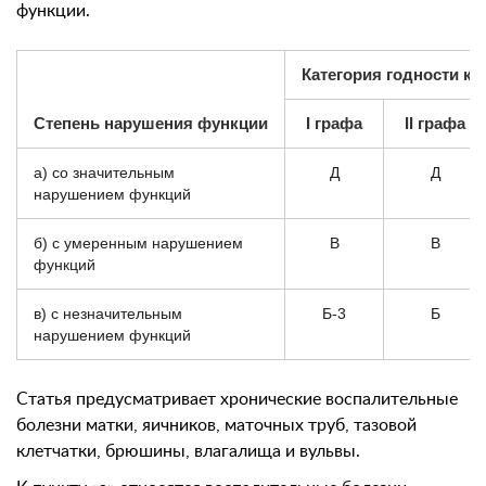
функции.
Категория годности к 
Степень нарушения функции
I графа
II графа
а) со значительным
Д
Д
нарушением функций
б) с умеренным нарушением
В
В
функций
в) с незначительным
Б-3
Б
нарушением функций
Статья предусматривает хронические воспалительные
болезни матки, яичников, маточных труб, тазовой
клетчатки, брюшины, влагалища и вульвы.