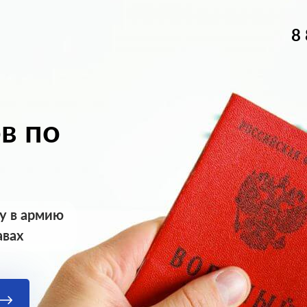
8
в по
у в армию
авах