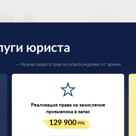
луги юриста
— Нужна защита прав на освобождение от армии
Реализация права на зачисление
призывника в запас
129 900
РУБ.