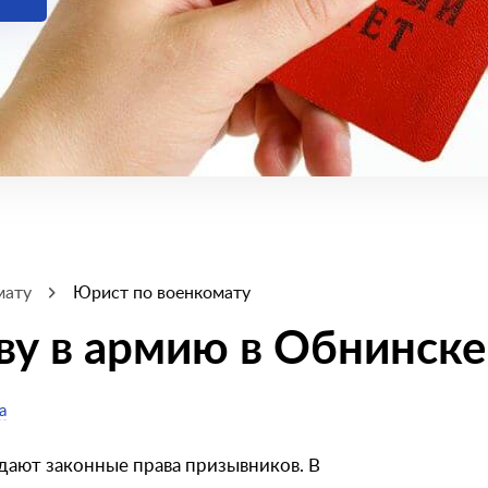
мату
Юрист по военкомату
ву в армию в Обнинске
а
дают законные права призывников. В