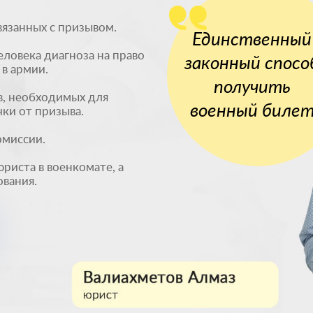
вязанных с призывом.
Единственный
ловека диагноза на право
законный спосо
в армии.
получить
, необходимых для
военный биле
ки от призыва.
омиссии.
иста в военкомате, а
вания.