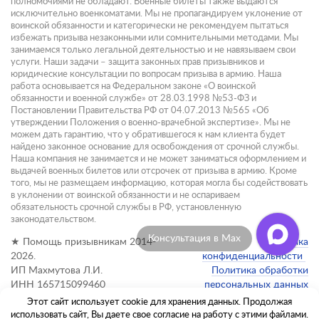
полномочиями не обладают. Военные билеты также выдаются
исключительно военкоматами. Мы не пропагандируем уклонение от
воинской обязанности и категорически не рекомендуем пытаться
избежать призыва незаконными или сомнительными методами. Мы
занимаемся только легальной деятельностью и не навязываем свои
услуги. Наши задачи – защита законных прав призывников и
юридические консультации по вопросам призыва в армию. Наша
работа основывается на Федеральном законе «О воинской
обязанности и военной службе» от 28.03.1998 №53-ФЗ и
Постановлении Правительства РФ от 04.07.2013 №565 «Об
утверждении Положения о военно-врачебной экспертизе». Мы не
можем дать гарантию, что у обратившегося к нам клиента будет
найдено законное основание для освобождения от срочной службы.
Наша компания не занимается и не может заниматься оформлением и
выдачей военных билетов или отсрочек от призыва в армию. Кроме
того, мы не размещаем информацию, которая могла бы содействовать
в уклонении от воинской обязанности и не оспариваем
обязательность срочной службы в РФ, установленную
законодательством.
Консультация в Max
★ Помощь призывникам 2014-
Политика
2026.
конфиденциальности
ИП Махмутова Л.И.
Политика обработки
ИНН 165715099460
персональных данных
Этот сайт использует cookie для хранения данных. Продолжая
Администратор сайта:
использовать сайт, Вы даете свое согласие на работу с этими файлами.
info@pomoshch-prizyvnikam.ru