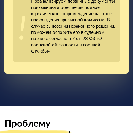
Проанализируем первичные документы
призывника и обеспечим полное
юридическое сопровождение на этапе
прохождения призывной комиссии. В
случае вынесения незаконного решения,
поможем оспорить его в судебном
порядке согласно п.7 ст. 28 ФЗ «О
воинской обязанности и военной
службы».
Проблему