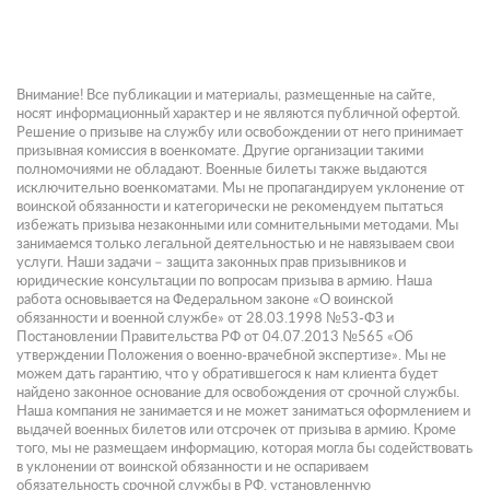
Внимание! Все публикации и материалы, размещенные на сайте,
носят информационный характер и не являются публичной офертой.
Решение о призыве на службу или освобождении от него принимает
призывная комиссия в военкомате. Другие организации такими
полномочиями не обладают. Военные билеты также выдаются
исключительно военкоматами. Мы не пропагандируем уклонение от
воинской обязанности и категорически не рекомендуем пытаться
избежать призыва незаконными или сомнительными методами. Мы
занимаемся только легальной деятельностью и не навязываем свои
услуги. Наши задачи – защита законных прав призывников и
юридические консультации по вопросам призыва в армию. Наша
работа основывается на Федеральном законе «О воинской
обязанности и военной службе» от 28.03.1998 №53-ФЗ и
Постановлении Правительства РФ от 04.07.2013 №565 «Об
утверждении Положения о военно-врачебной экспертизе». Мы не
можем дать гарантию, что у обратившегося к нам клиента будет
найдено законное основание для освобождения от срочной службы.
Наша компания не занимается и не может заниматься оформлением и
выдачей военных билетов или отсрочек от призыва в армию. Кроме
того, мы не размещаем информацию, которая могла бы содействовать
в уклонении от воинской обязанности и не оспариваем
обязательность срочной службы в РФ, установленную