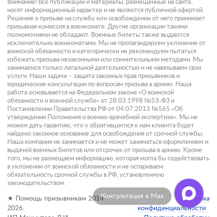
Внимание! Все публикации и материалы, размещенные на сайте,
носят информационный характер и не являются публичной офертой.
Решение о призыве на службу или освобождении от него принимает
призывная комиссия в военкомате. Другие организации такими
полномочиями не обладают. Военные билеты также выдаются
исключительно военкоматами. Мы не пропагандируем уклонение от
воинской обязанности и категорически не рекомендуем пытаться
избежать призыва незаконными или сомнительными методами. Мы
занимаемся только легальной деятельностью и не навязываем свои
услуги. Наши задачи – защита законных прав призывников и
юридические консультации по вопросам призыва в армию. Наша
работа основывается на Федеральном законе «О воинской
обязанности и военной службе» от 28.03.1998 №53-ФЗ и
Постановлении Правительства РФ от 04.07.2013 №565 «Об
утверждении Положения о военно-врачебной экспертизе». Мы не
можем дать гарантию, что у обратившегося к нам клиента будет
найдено законное основание для освобождения от срочной службы.
Наша компания не занимается и не может заниматься оформлением и
выдачей военных билетов или отсрочек от призыва в армию. Кроме
того, мы не размещаем информацию, которая могла бы содействовать
в уклонении от воинской обязанности и не оспариваем
обязательность срочной службы в РФ, установленную
законодательством.
Консультация в Max
★ Помощь призывникам 2014-
Политика
2026.
конфиденциальности