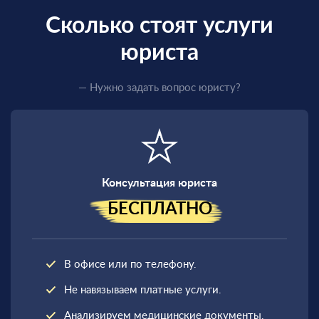
Сколько стоят услуги
юриста
Единственный
законный способ
— Нужно задать вопрос юристу?
получить
военный билет
Консультация юриста
БЕСПЛАТНО
В офисе или по телефону.
Не навязываем платные услуги.
Анализируем медицинские документы.