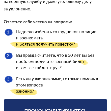
на военную службу и даже уголовному делу
за уклонение.
Ответьте себе честно на вопросы:
Надоело избегать сотрудников полиции
1.
и военкомата
и бояться
получить повестку?
Вы правда считаете, что в 30 лет вы без
2.
проблем получите военный
билет
и вам все сойдет с рук?
Есть ли у вас знакомые, готовые помочь в
3.
этом вопросе
законно?