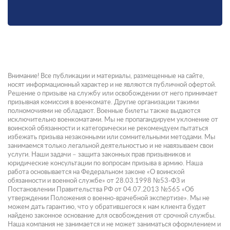
Внимание! Все публикации и материалы, размещенные на сайте,
носят информационный характер и не являются публичной офертой.
Решение о призыве на службу или освобождении от него принимает
призывная комиссия в военкомате. Другие организации такими
полномочиями не обладают. Военные билеты также выдаются
исключительно военкоматами. Мы не пропагандируем уклонение от
воинской обязанности и категорически не рекомендуем пытаться
избежать призыва незаконными или сомнительными методами. Мы
занимаемся только легальной деятельностью и не навязываем свои
услуги. Наши задачи – защита законных прав призывников и
юридические консультации по вопросам призыва в армию. Наша
работа основывается на Федеральном законе «О воинской
обязанности и военной службе» от 28.03.1998 №53-ФЗ и
Постановлении Правительства РФ от 04.07.2013 №565 «Об
утверждении Положения о военно-врачебной экспертизе». Мы не
можем дать гарантию, что у обратившегося к нам клиента будет
найдено законное основание для освобождения от срочной службы.
Наша компания не занимается и не может заниматься оформлением и