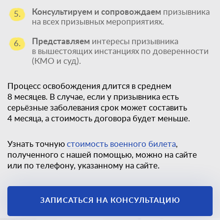
Консультируем и сопровождаем
призывника
5.
на всех призывных мероприятиях.
Представляем
интересы призывника
6.
в вышестоящих инстанциях по доверенности
(КМО и суд).
Процесс освобождения длится в среднем
8 месяцев. В случае, если у призывника есть
серьёзные заболевания срок может составить
4 месяца, а стоимость договора будет меньше.
Узнать точную
стоимость военного билета
,
полученного с нашей помощью, можно на сайте
или по телефону, указанному на сайте.
Единственный
законный способ
ЗАПИСАТЬСЯ НА КОНСУЛЬТАЦИЮ
получить