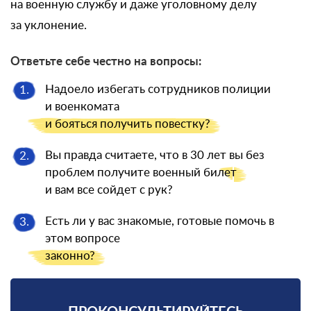
на военную службу и даже уголовному делу
за уклонение.
Ответьте себе честно на вопросы:
Надоело избегать сотрудников полиции
1.
и военкомата
и бояться
получить повестку?
Вы правда считаете, что в 30 лет вы без
2.
проблем получите военный
билет
и вам все сойдет с рук?
Есть ли у вас знакомые, готовые помочь в
3.
этом вопросе
законно?