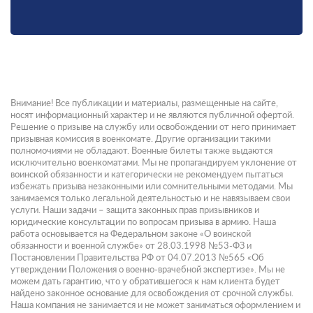
Внимание! Все публикации и материалы, размещенные на сайте,
носят информационный характер и не являются публичной офертой.
Решение о призыве на службу или освобождении от него принимает
призывная комиссия в военкомате. Другие организации такими
полномочиями не обладают. Военные билеты также выдаются
исключительно военкоматами. Мы не пропагандируем уклонение от
воинской обязанности и категорически не рекомендуем пытаться
избежать призыва незаконными или сомнительными методами. Мы
занимаемся только легальной деятельностью и не навязываем свои
услуги. Наши задачи – защита законных прав призывников и
юридические консультации по вопросам призыва в армию. Наша
работа основывается на Федеральном законе «О воинской
обязанности и военной службе» от 28.03.1998 №53-ФЗ и
Постановлении Правительства РФ от 04.07.2013 №565 «Об
утверждении Положения о военно-врачебной экспертизе». Мы не
можем дать гарантию, что у обратившегося к нам клиента будет
найдено законное основание для освобождения от срочной службы.
Наша компания не занимается и не может заниматься оформлением и