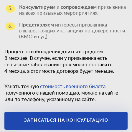
Консультируем и сопровождаем
призывника
5.
на всех призывных мероприятиях.
Представляем
интересы призывника
6.
в вышестоящих инстанциях по доверенности
(КМО и суд).
Процесс освобождения длится в среднем
8 месяцев. В случае, если у призывника есть
серьёзные заболевания срок может составить
4 месяца, а стоимость договора будет меньше.
Узнать точную
стоимость военного билета
,
полученного с нашей помощью, можно на сайте
или по телефону, указанному на сайте.
Единственный
законный способ
ЗАПИСАТЬСЯ НА КОНСУЛЬТАЦИЮ
получить