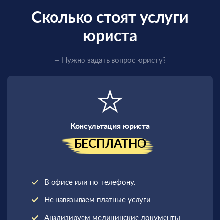
Сколько стоят услуги
юриста
Единственный
законный способ
— Нужно задать вопрос юристу?
получить
военный билет
Консультация юриста
БЕСПЛАТНО
В офисе или по телефону.
Не навязываем платные услуги.
Анализируем медицинские документы.