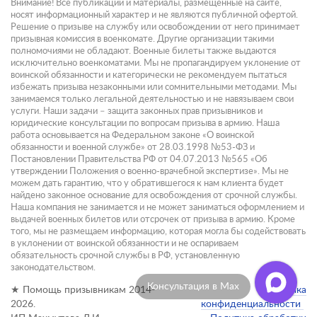
Внимание! Все публикации и материалы, размещенные на сайте,
носят информационный характер и не являются публичной офертой.
Решение о призыве на службу или освобождении от него принимает
призывная комиссия в военкомате. Другие организации такими
полномочиями не обладают. Военные билеты также выдаются
исключительно военкоматами. Мы не пропагандируем уклонение от
воинской обязанности и категорически не рекомендуем пытаться
избежать призыва незаконными или сомнительными методами. Мы
занимаемся только легальной деятельностью и не навязываем свои
услуги. Наши задачи – защита законных прав призывников и
юридические консультации по вопросам призыва в армию. Наша
работа основывается на Федеральном законе «О воинской
обязанности и военной службе» от 28.03.1998 №53-ФЗ и
Постановлении Правительства РФ от 04.07.2013 №565 «Об
утверждении Положения о военно-врачебной экспертизе». Мы не
можем дать гарантию, что у обратившегося к нам клиента будет
найдено законное основание для освобождения от срочной службы.
Наша компания не занимается и не может заниматься оформлением и
выдачей военных билетов или отсрочек от призыва в армию. Кроме
того, мы не размещаем информацию, которая могла бы содействовать
в уклонении от воинской обязанности и не оспариваем
обязательность срочной службы в РФ, установленную
законодательством.
Консультация в Max
★ Помощь призывникам 2014-
Политика
2026.
конфиденциальности