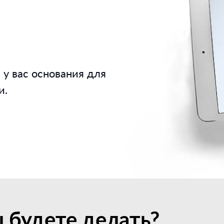
 у вас основания для
и.
 будете делать?