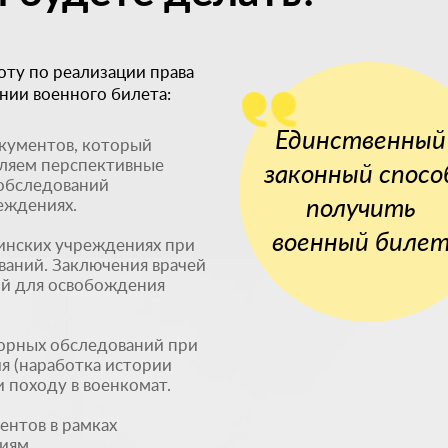
оту по реализации права
ении военного билета:
Единственный
кументов, который
вляем перспективные
законный спосо
 обследований
получить
еждениях.
военный биле
инских учреждениях при
аний. Заключения врачей
ий для освобождения
орных обследований при
я (наработка истории
и походу в военкомат.
ентов в рамках
иям.