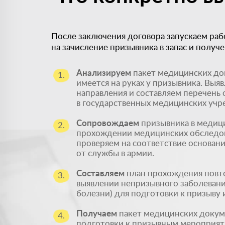
После заключения договора запускаем раб
на зачисление призывника в запас и получ
Анализируем
пакет медицинских до
1.
имеется на руках у призывника. Выя
направления и составляем перечень
в государственных медицинских учр
Сопровождаем
призывника в медиц
2.
прохождении медицинских обследов
проверяем на соответствие основан
от службы в армии.
Составляем
план прохождения повт
3.
выявлении непризывного заболевани
болезни) для подготовки к призыву 
Получаем
пакет медицинских докум
4.
подготовки к призывным мероприят