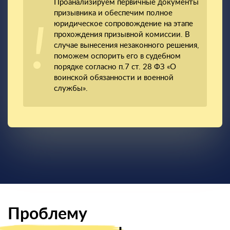
Проанализируем первичные документы
призывника и обеспечим полное
юридическое сопровождение на этапе
прохождения призывной комиссии. В
случае вынесения незаконного решения,
поможем оспорить его в судебном
порядке согласно п.7 ст. 28 ФЗ «О
воинской обязанности и военной
службы».
Проблему