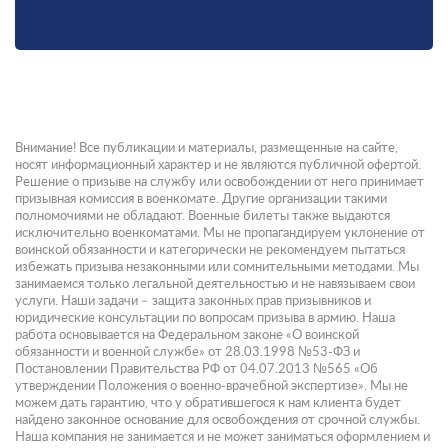
Внимание! Все публикации и материалы, размещенные на сайте,
носят информационный характер и не являются публичной офертой.
Решение о призыве на службу или освобождении от него принимает
призывная комиссия в военкомате. Другие организации такими
полномочиями не обладают. Военные билеты также выдаются
исключительно военкоматами. Мы не пропагандируем уклонение от
воинской обязанности и категорически не рекомендуем пытаться
избежать призыва незаконными или сомнительными методами. Мы
занимаемся только легальной деятельностью и не навязываем свои
услуги. Наши задачи – защита законных прав призывников и
юридические консультации по вопросам призыва в армию. Наша
работа основывается на Федеральном законе «О воинской
обязанности и военной службе» от 28.03.1998 №53-ФЗ и
Постановлении Правительства РФ от 04.07.2013 №565 «Об
утверждении Положения о военно-врачебной экспертизе». Мы не
можем дать гарантию, что у обратившегося к нам клиента будет
найдено законное основание для освобождения от срочной службы.
Наша компания не занимается и не может заниматься оформлением и