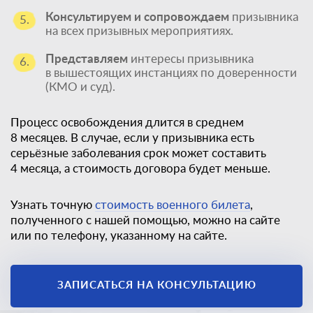
Консультируем и сопровождаем
призывника
5.
на всех призывных мероприятиях.
Представляем
интересы призывника
6.
в вышестоящих инстанциях по доверенности
(КМО и суд).
Процесс освобождения длится в среднем
8 месяцев. В случае, если у призывника есть
серьёзные заболевания срок может составить
4 месяца, а стоимость договора будет меньше.
Узнать точную
стоимость военного билета
,
полученного с нашей помощью, можно на сайте
или по телефону, указанному на сайте.
Единственный
законный способ
ЗАПИСАТЬСЯ НА КОНСУЛЬТАЦИЮ
получить