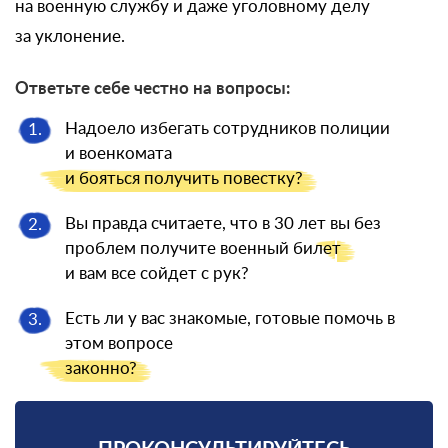
на военную службу и даже уголовному делу
за уклонение.
Ответьте себе честно на вопросы:
Надоело избегать сотрудников полиции
1.
и военкомата
и бояться
получить повестку?
Вы правда считаете, что в 30 лет вы без
2.
проблем получите военный
билет
и вам все сойдет с рук?
Есть ли у вас знакомые, готовые помочь в
3.
этом вопросе
законно?