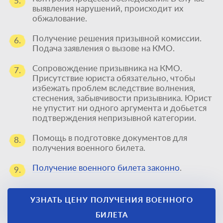
5.
выявления нарушений, происходит их
обжалование.
Получение решения призывной комиссии.
6.
Подача заявления о вызове на КМО.
Сопровождение призывника на КМО.
7.
Присутствие юриста обязательно, чтобы
избежать проблем вследствие волнения,
стеснения, забывчивости призывника. Юрист
не упустит ни одного аргумента и добьется
подтверждения непризывной категории.
Единственный
Помощь в подготовке документов для
8.
получения военного билета.
способ получить
Получение военного билета законно
.
9.
военный билет
законно
УЗНАТЬ ЦЕНУ ПОЛУЧЕНИЯ ВОЕННОГО
БИЛЕТА