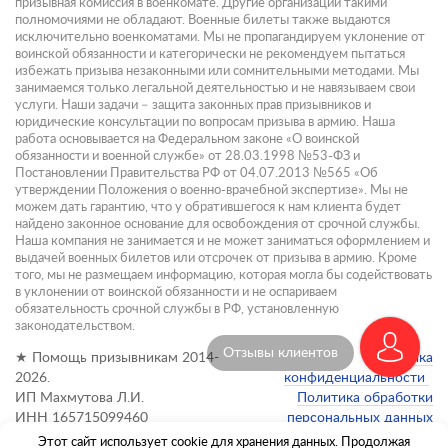
призывная комиссия в военкомате. Другие организации такими
полномочиями не обладают. Военные билеты также выдаются
исключительно военкоматами. Мы не пропагандируем уклонение от
воинской обязанности и категорически не рекомендуем пытаться
избежать призыва незаконными или сомнительными методами. Мы
занимаемся только легальной деятельностью и не навязываем свои
услуги. Наши задачи – защита законных прав призывников и
юридические консультации по вопросам призыва в армию. Наша
работа основывается на Федеральном законе «О воинской
обязанности и военной службе» от 28.03.1998 №53-ФЗ и
Постановлении Правительства РФ от 04.07.2013 №565 «Об
утверждении Положения о военно-врачебной экспертизе». Мы не
можем дать гарантию, что у обратившегося к нам клиента будет
найдено законное основание для освобождения от срочной службы.
Наша компания не занимается и не может заниматься оформлением и
выдачей военных билетов или отсрочек от призыва в армию. Кроме
того, мы не размещаем информацию, которая могла бы содействовать
в уклонении от воинской обязанности и не оспариваем
обязательность срочной службы в РФ, установленную
законодательством.
Отзывы клиентов
★ Помощь призывникам 2014-
Политика
2026.
конфиденциальности
ИП Махмутова Л.И.
Политика обработки
ИНН 165715099460
персональных данных
Этот сайт использует cookie для хранения данных. Продолжая
Администратор сайта: