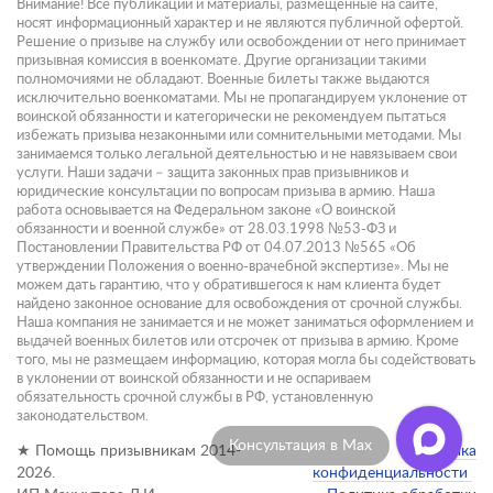
Внимание! Все публикации и материалы, размещенные на сайте,
носят информационный характер и не являются публичной офертой.
Решение о призыве на службу или освобождении от него принимает
призывная комиссия в военкомате. Другие организации такими
полномочиями не обладают. Военные билеты также выдаются
исключительно военкоматами. Мы не пропагандируем уклонение от
воинской обязанности и категорически не рекомендуем пытаться
избежать призыва незаконными или сомнительными методами. Мы
занимаемся только легальной деятельностью и не навязываем свои
услуги. Наши задачи – защита законных прав призывников и
юридические консультации по вопросам призыва в армию. Наша
работа основывается на Федеральном законе «О воинской
обязанности и военной службе» от 28.03.1998 №53-ФЗ и
Постановлении Правительства РФ от 04.07.2013 №565 «Об
утверждении Положения о военно-врачебной экспертизе». Мы не
можем дать гарантию, что у обратившегося к нам клиента будет
найдено законное основание для освобождения от срочной службы.
Наша компания не занимается и не может заниматься оформлением и
выдачей военных билетов или отсрочек от призыва в армию. Кроме
того, мы не размещаем информацию, которая могла бы содействовать
в уклонении от воинской обязанности и не оспариваем
обязательность срочной службы в РФ, установленную
законодательством.
Консультация в Max
★ Помощь призывникам 2014-
Политика
2026.
конфиденциальности