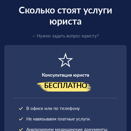
Сколько стоят услуги
юриста
Единственный
законный способ
— Нужно задать вопрос юристу?
получить
военный билет
Консультация юриста
БЕСПЛАТНО
В офисе или по телефону.
Не навязываем платные услуги.
Анализируем медицинские документы.