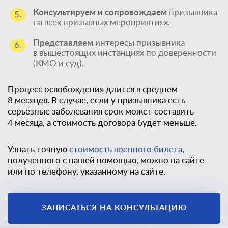
Консультируем и сопровождаем
призывника
5.
на всех призывных мероприятиях.
Представляем
интересы призывника
6.
в вышестоящих инстанциях по доверенности
(КМО и суд).
Процесс освобождения длится в среднем
8 месяцев. В случае, если у призывника есть
серьёзные заболевания срок может составить
4 месяца, а стоимость договора будет меньше.
Узнать точную
стоимость военного билета
,
полученного с нашей помощью, можно на сайте
или по телефону, указанному на сайте.
Единственный
законный способ
ЗАПИСАТЬСЯ НА КОНСУЛЬТАЦИЮ
получить