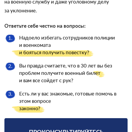
на военную службу и даже уголовному делу
за уклонение.
Ответьте себе честно на вопросы:
Надоело избегать сотрудников полиции
1.
и военкомата
и бояться
получить повестку?
Вы правда считаете, что в 30 лет вы без
2.
проблем получите военный
билет
и вам все сойдет с рук?
Есть ли у вас знакомые, готовые помочь в
3.
этом вопросе
законно?