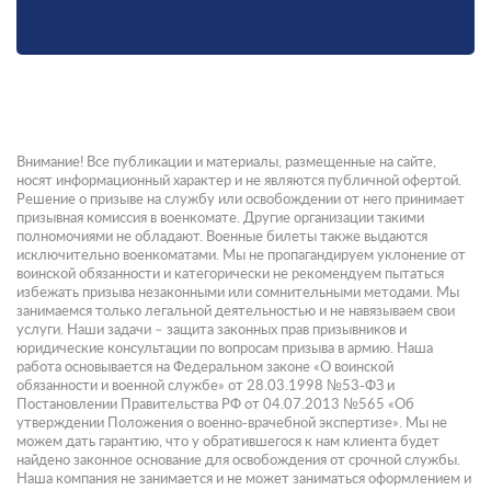
Внимание! Все публикации и материалы, размещенные на сайте,
носят информационный характер и не являются публичной офертой.
Решение о призыве на службу или освобождении от него принимает
призывная комиссия в военкомате. Другие организации такими
полномочиями не обладают. Военные билеты также выдаются
исключительно военкоматами. Мы не пропагандируем уклонение от
воинской обязанности и категорически не рекомендуем пытаться
избежать призыва незаконными или сомнительными методами. Мы
занимаемся только легальной деятельностью и не навязываем свои
услуги. Наши задачи – защита законных прав призывников и
юридические консультации по вопросам призыва в армию. Наша
работа основывается на Федеральном законе «О воинской
обязанности и военной службе» от 28.03.1998 №53-ФЗ и
Постановлении Правительства РФ от 04.07.2013 №565 «Об
утверждении Положения о военно-врачебной экспертизе». Мы не
можем дать гарантию, что у обратившегося к нам клиента будет
найдено законное основание для освобождения от срочной службы.
Наша компания не занимается и не может заниматься оформлением и