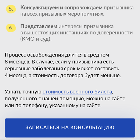
Консультируем и сопровождаем
призывника
5.
на всех призывных мероприятиях.
Представляем
интересы призывника
6.
в вышестоящих инстанциях по доверенности
(КМО и суд).
Процесс освобождения длится в среднем
8 месяцев. В случае, если у призывника есть
серьёзные заболевания срок может составить
4 месяца, а стоимость договора будет меньше.
Узнать точную
стоимость военного билета
,
полученного с нашей помощью, можно на сайте
или по телефону, указанному на сайте.
Единственный
законный способ
ЗАПИСАТЬСЯ НА КОНСУЛЬТАЦИЮ
получить