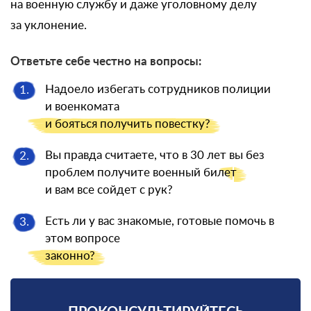
на военную службу и даже уголовному делу
за уклонение.
Ответьте себе честно на вопросы:
Надоело избегать сотрудников полиции
1.
и военкомата
и бояться
получить повестку?
Вы правда считаете, что в 30 лет вы без
2.
проблем получите военный
билет
и вам все сойдет с рук?
Есть ли у вас знакомые, готовые помочь в
3.
этом вопросе
законно?