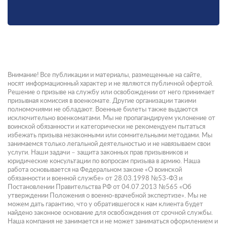
Внимание! Все публикации и материалы, размещенные на сайте,
носят информационный характер и не являются публичной офертой.
Решение о призыве на службу или освобождении от него принимает
призывная комиссия в военкомате. Другие организации такими
полномочиями не обладают. Военные билеты также выдаются
исключительно военкоматами. Мы не пропагандируем уклонение от
воинской обязанности и категорически не рекомендуем пытаться
избежать призыва незаконными или сомнительными методами. Мы
занимаемся только легальной деятельностью и не навязываем свои
услуги. Наши задачи – защита законных прав призывников и
юридические консультации по вопросам призыва в армию. Наша
работа основывается на Федеральном законе «О воинской
обязанности и военной службе» от 28.03.1998 №53-ФЗ и
Постановлении Правительства РФ от 04.07.2013 №565 «Об
утверждении Положения о военно-врачебной экспертизе». Мы не
можем дать гарантию, что у обратившегося к нам клиента будет
найдено законное основание для освобождения от срочной службы.
Наша компания не занимается и не может заниматься оформлением и