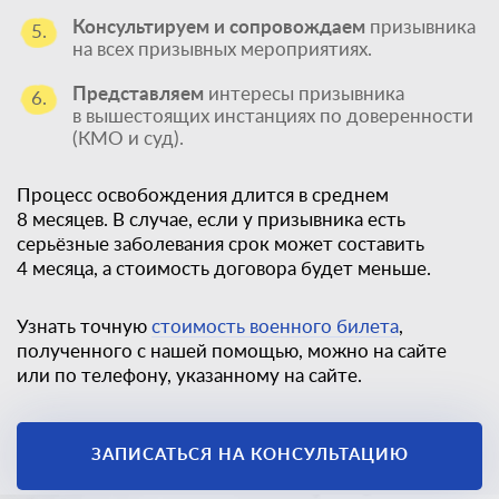
Консультируем и сопровождаем
призывника
5.
на всех призывных мероприятиях.
Представляем
интересы призывника
6.
в вышестоящих инстанциях по доверенности
(КМО и суд).
Процесс освобождения длится в среднем
8 месяцев. В случае, если у призывника есть
серьёзные заболевания срок может составить
4 месяца, а стоимость договора будет меньше.
Узнать точную
стоимость военного билета
,
полученного с нашей помощью, можно на сайте
или по телефону, указанному на сайте.
Единственный
законный способ
ЗАПИСАТЬСЯ НА КОНСУЛЬТАЦИЮ
получить