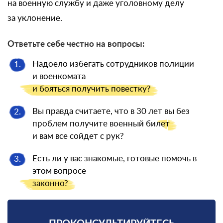
на военную службу и даже уголовному делу
за уклонение.
Ответьте себе честно на вопросы:
Надоело избегать сотрудников полиции
1.
и военкомата
и бояться
получить повестку?
Вы правда считаете, что в 30 лет вы без
2.
проблем получите военный
билет
и вам все сойдет с рук?
Есть ли у вас знакомые, готовые помочь в
3.
этом вопросе
законно?