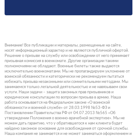
Внимание! Все публикации и материалы, размещенные на сайте,
носят информационный характер и не являются публичной офертой.
Решение о призыве на службу или освобождении от него принимает
призывная комиссия в военкомате. Другие организации такими
полномочиями не обладают. Военные билеты также выдаются
исключительно военкоматами. Мы не пропагандируем уклонение от
воинской обязанности и категорически не рекомендуем пытаться
избежать призыва незаконными или сомнительными методами. Мы
занимаемся только легальной деятельностью и не навязываем свои
услуги. Наши задачи – защита законных прав призывников и
юридические консультации по вопросам призыва в армию. Наша
работа основывается на Федеральном законе «О воинской
обязанности и военной службе» от 28.03.1998 №53-ФЗ и
Постановлении Правительства РФ от 04.07.2013 №565 «Об
утверждении Положения о военно-врачебной экспертизе». Мы не
можем дать гарантию, что у обратившегося к нам клиента будет
найдено законное основание для освобождения от срочной службы.
Наша компания не занимается и не может заниматься оформлением и