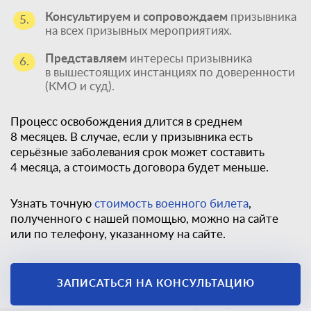
Консультируем и сопровождаем
призывника
5.
на всех призывных мероприятиях.
Представляем
интересы призывника
6.
в вышестоящих инстанциях по доверенности
(КМО и суд).
Процесс освобождения длится в среднем
8 месяцев. В случае, если у призывника есть
серьёзные заболевания срок может составить
4 месяца, а стоимость договора будет меньше.
Узнать точную
стоимость военного билета
,
полученного с нашей помощью, можно на сайте
или по телефону, указанному на сайте.
Единственный
законный способ
ЗАПИСАТЬСЯ НА КОНСУЛЬТАЦИЮ
получить