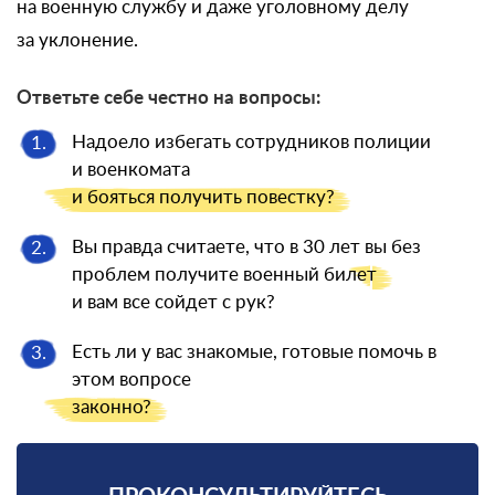
на военную службу и даже уголовному делу
за уклонение.
Ответьте себе честно на вопросы:
Надоело избегать сотрудников полиции
1.
и военкомата
и бояться
получить повестку?
Вы правда считаете, что в 30 лет вы без
2.
проблем получите военный
билет
и вам все сойдет с рук?
Есть ли у вас знакомые, готовые помочь в
3.
этом вопросе
законно?