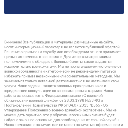
Внимание! Все публикации и материалы, размещенные на сайте,
носят информационный характер и не являются публичной офертой.
Решение о призыве на службу или освобождении от него принимает
призывная комиссия в военкомате. Другие организации такими
полномочиями не обладают. Военные билеты также выдаются
исключительно военкоматами. Мы не пропагандируем уклонение от
воинской обязанности и категорически не рекомендуем пытаться
избежать призыва незаконными или сомнительными методами. Мы
занимаемся только легальной деятельностью и не навязываем свои
услуги. Наши задачи – защита законных прав призывников и
юридические консультации по вопросам призыва в армию. Наша
работа основывается на Федеральном законе «О воинской
обязанности и военной службе» от 28.03.1998 №53-ФЗ и
Постановлении Правительства РФ от 04.07.2013 №565 «Об
утверждении Положения о военно-врачебной экспертизе». Мы не
можем дать гарантию, что у обратившегося к нам клиента будет
найдено законное основание для освобождения от срочной службы.
Наша компания не занимается и не может заниматься оформлением и