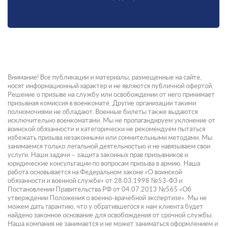
Внимание! Все публикации и материалы, размещенные на сайте,
носят информационный характер и не являются публичной офертой.
Решение о призыве на службу или освобождении от него принимает
призывная комиссия в военкомате. Другие организации такими
полномочиями не обладают. Военные билеты также выдаются
исключительно военкоматами. Мы не пропагандируем уклонение от
воинской обязанности и категорически не рекомендуем пытаться
избежать призыва незаконными или сомнительными методами. Мы
занимаемся только легальной деятельностью и не навязываем свои
услуги. Наши задачи – защита законных прав призывников и
юридические консультации по вопросам призыва в армию. Наша
работа основывается на Федеральном законе «О воинской
обязанности и военной службе» от 28.03.1998 №53-ФЗ и
Постановлении Правительства РФ от 04.07.2013 №565 «Об
утверждении Положения о военно-врачебной экспертизе». Мы не
можем дать гарантию, что у обратившегося к нам клиента будет
найдено законное основание для освобождения от срочной службы.
Наша компания не занимается и не может заниматься оформлением и