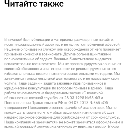
Читайте также
Внимание! Все публикации и материалы, размещенные на сайте,
носят информационный характер и не являются публичной офертой.
Решение о призыве на службу или освобождении от него принимает
призывная комиссия в военкомате. Другие организации такими
полномочиями не обладают. Военные билеты также выдаются
исключительно военкоматами. Мы не пропагандируем уклонение от
воинской обязанности и категорически не рекомендуем пытаться
избежать призыва незаконными или сомнительными методами. Мы
занимаемся только легальной деятельностью и не навязываем свои
услуги. Наши задачи – защита законных прав призывников и
юридические консультации по вопросам призыва в армию. Наша
работа основывается на Федеральном законе «О воинской
обязанности и военной службе» от 28.03.1998 №53-ФЗ и
Постановлении Правительства РФ от 04.07.2013 №565 «Об
утверждении Положения о военно-врачебной экспертизе». Мы не
можем дать гарантию, что у обратившегося к нам клиента будет
найдено законное основание для освобождения от срочной службы.
Наша компания не занимается и не может заниматься оформлением и
выдачей военных билетов или отсрочек от призыва в армию. Кроме