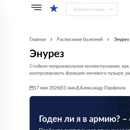
★
Выберите город
Главная
Расписание болезней
Энурез
Энурез
Стойкое непроизвольное мочеиспускание, как 
контролировать функцию мочевого пузыря; рас
17 мая 2026
1 мин
Александр Парфенов
Годен ли я в армию? –