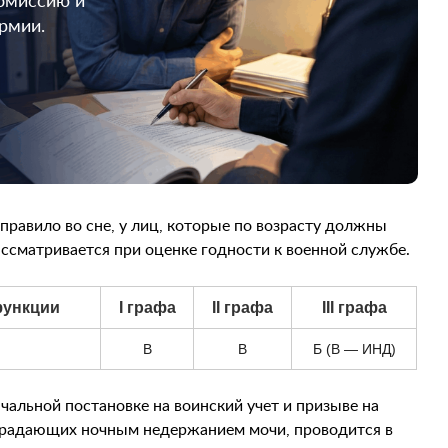
омиссию и
армии.
правило во сне, у лиц, которые по возрасту должны
ссматривается при оценке годности к военной службе.
функции
I графа
II графа
III графа
В
В
Б (В — ИНД)
чальной постановке на воинский учет и призыве на
традающих ночным недержанием мочи, проводится в