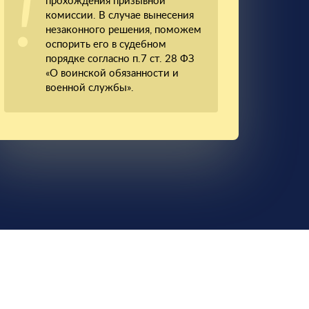
прохождения призывной
комиссии. В случае вынесения
незаконного решения, поможем
оспорить его в судебном
порядке согласно п.7 ст. 28 ФЗ
«О воинской обязанности и
военной службы».