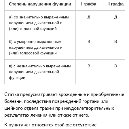
Степень нарушения функции
I графа
II графа
а) со значительно выраженным
Д
Д
нарушением дыхательной и
(или) голосовой функций
б) с умеренно выраженным
В
В
нарушением дыхательной и
(или) голосовой функций
в) с незначительно выраженным
В
В
нарушением дыхательной
функции
Статья предусматривает врожденные и приобретенные
болезни, последствия повреждений гортани или
шейного отдела трахеи при неудовлетворительных
результатах лечения или отказе от него.
К пункту «а» относится стойкое отсутствие