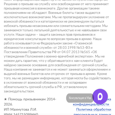
Решение о призыве на службу или освобождении от него принимает
призывная комиссия в военкомате. Другие организации такими
полномочиями не обладают. Военные билеты также выдаются
исключительно военкоматами. Мы не пропагандируем уклонение от
воинской обязанности и категорически не рекомендуем пытаться
избежать призыва незаконными или сомнительными методами. Мы
занимаемся только легальной деятельностью и не навязываем свои
услуги. Наши задачи – защита законных прав призывников и
юридические консультации по вопросам призыва в армию. Наша
работа основывается на Федеральном законе «О воинской
обязанности и военной службе» от 28.03.1998 №53-ФЗ и
Постановлении Правительства РФ от 04.07.2013 №565 «Об
утверждении Положения о военно-врачебной экспертизе». Мы не
можем дать гарантию, что у обратившегося к нам клиента будет
найдено законное основание для освобождения от срочной службы.
Наша компания не занимается и не может заниматься оформлением и
выдачей военных билетов или отсрочек от призыва в армию. Кроме
того, мы не размещаем информацию, которая могла бы содействовать
в уклонении от воинской обязанности и не оспариваем
обязательность срочной службы в РФ, установленную
законодательством.
Консультация в Max
★ Помощь призывникам 2014-
Политика
2026.
конфиденциальности
ИП Махмутова Л.И.
Политика обработки
ИНН 165715099460
персональных данных